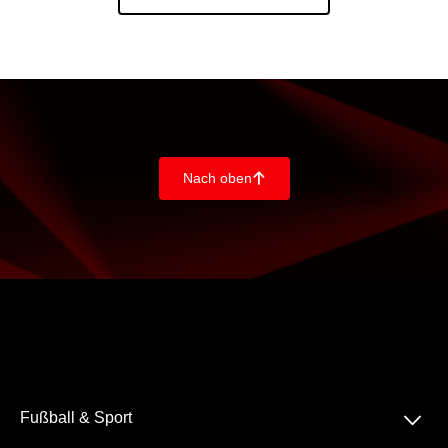
Nach oben
􀄨
􀆈
Fußball & Sport