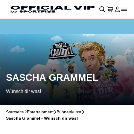
Navigation überspringen
􀄫
􀊫
Warenkor
􀍩
Login
􀉩
􀌇
SASCHA GRAMMEL
Wünsch dir was!
Startseite
􀆊
Entertainment
􀆊
Bühnenkunst
􀆊
Sascha Grammel - Wünsch dir was!