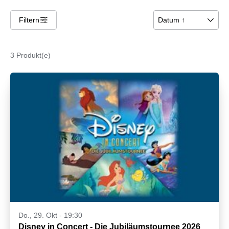
Filtern
􀌆
Datum ↑
􀆈
3 Produkt(e)
Do., 29. Okt - 19:30
Disney in Concert - Die Jubiläumstournee 2026