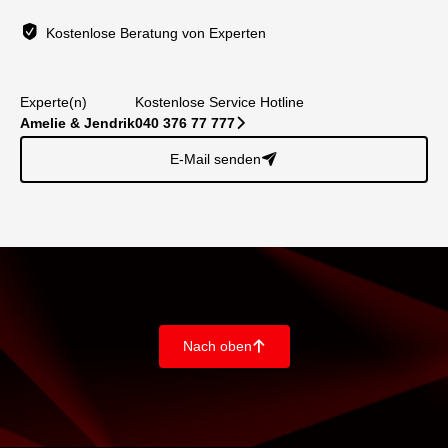
Kostenlose Beratung von Experten
Experte(n)
Kostenlose Service Hotline
Amelie & Jendrik
040 376 77 777
􀆊
E-Mail senden
􀈠
Nach oben
􀄨