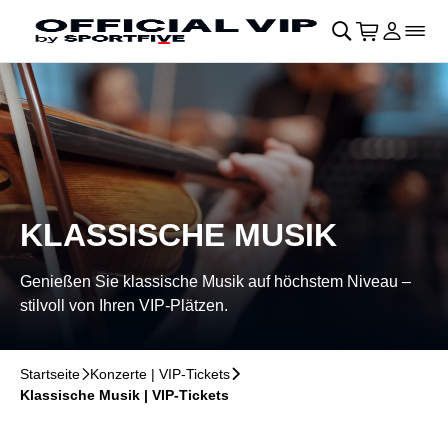
Navigation überspringen
􀄫
􀊫
Warenkor
􀍩
Login
􀉩
􀌇
KLASSISCHE MUSIK
Genießen Sie klassische Musik auf höchstem Niveau –
stilvoll von Ihren VIP-Plätzen.
Startseite
􀆊
Konzerte | VIP-Tickets
􀆊
Klassische Musik | VIP-Tickets