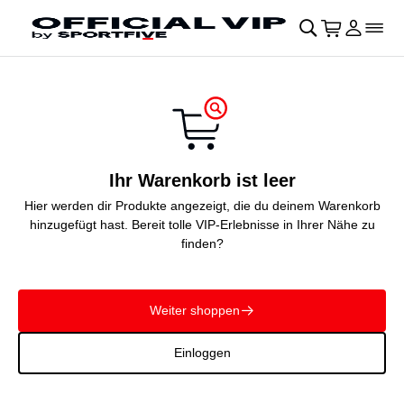
Navigation überspringen
􀄫
􀊫
Warenkor
􀍩
Login
􀉩
􀌇
Ihr Warenkorb ist leer
Hier werden dir Produkte angezeigt, die du deinem Warenkorb
hinzugefügt hast. Bereit tolle VIP-Erlebnisse in Ihrer Nähe zu
finden?
Weiter shoppen
􀄫
Einloggen