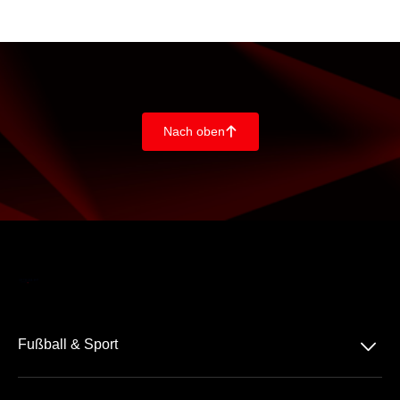
Nach oben
􀄨
􀆈
Fußball & Sport
Bundesliga