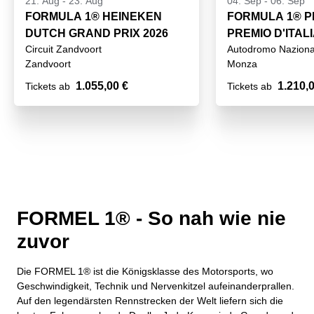
21. Aug
-
23. Aug
04. Sep
-
06. Sep
FORMULA 1® HEINEKEN
FORMULA 1® P
DUTCH GRAND PRIX 2026
PREMIO D'ITAL
Circuit Zandvoort
Autodromo Nazion
PRIX 2026
Zandvoort
Monza
1.055,00 €
1.210,
Tickets ab
Tickets ab
FORMEL 1® - So nah wie nie
zuvor
Die FORMEL 1® ist die Königsklasse des Motorsports, wo
Geschwindigkeit, Technik und Nervenkitzel aufeinanderprallen.
Auf den legendärsten Rennstrecken der Welt liefern sich die