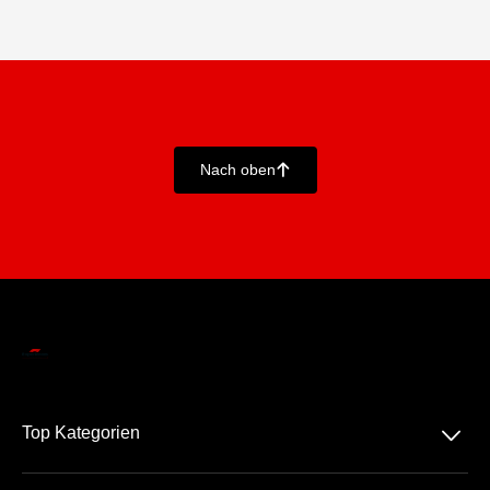
Nach oben
􀄨
􀆈
Top Kategorien