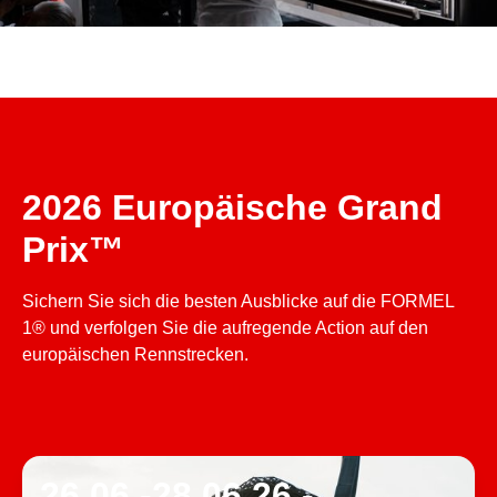
2026 Europäische Grand
Prix™
Sichern Sie sich die besten Ausblicke auf die FORMEL
1® und verfolgen Sie die aufregende Action auf den
europäischen Rennstrecken.
26.06.-28.06.26 -