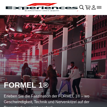
Navigation überspringen
􀄫
􀊫
Warenkor
􀍩
Login
􀉩
􀌇
FORMEL 1®
Erleben Sie die Faszination der FORMEL 1® – wo
Geschwindigkeit, Technik und Nervenkitzel auf der