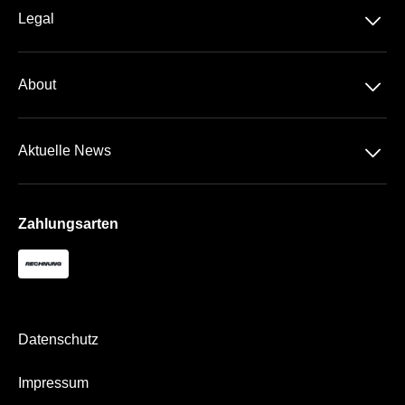
Alle Grand Prix™
􀆈
Legal
Die Rennstrecken
Datenschutz
Travel
􀆈
About
AGB
Über Uns
Impressum
􀆈
Aktuelle News
Kontakt
Newsletter
Zahlungsarten
Datenschutz
Impressum