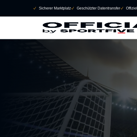
Navigation überspringen
􀄫
􀆅
Sicherer Marktplatz
􀆅
Geschützter Datentransfer
􀆅
Offizi