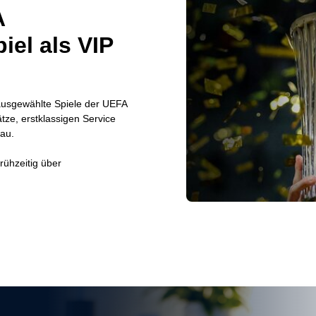
A
el als VIP
r ausgewählte Spiele der UEFA
tze, erstklassigen Service
au.
rühzeitig über