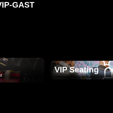
VIP-GAST
VIP Seating
nt