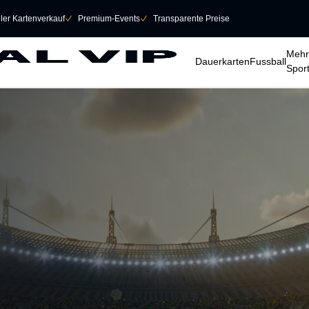
eller Kartenverkauf
􀆅
Premium-Events
􀆅
Transparente Preise
􀆈
􀆈
􀆈
Mehr
Dauerkarten
Fussball
Spor