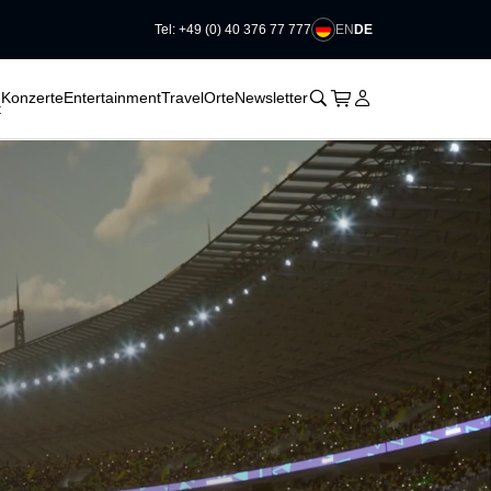
EN
DE
Tel: +49 (0) 40 376 77 777
􀆈
􀆈
􀆈
􀊫
Warenkorb
􀍩
Login
􀉩
Konzerte
Entertainment
Travel
Orte
Newsletter
t