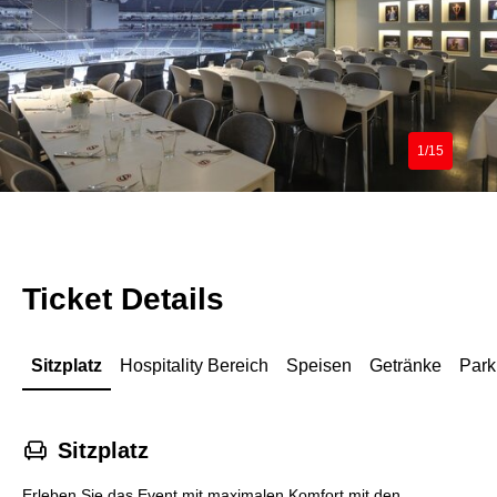
1/15
Ticket Details
Sitzplatz
Hospitality Bereich
Speisen
Getränke
Park
􁐴
Sitzplatz
Erleben Sie das Event mit maximalen Komfort mit den