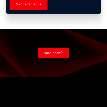
Mehr erfahren
􀄫
Nach oben
􀄨