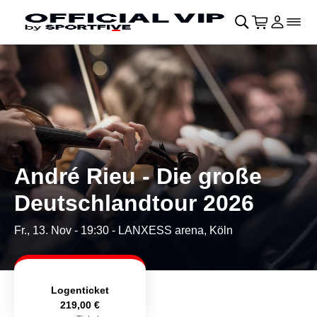
Navigation überspringen
􀄫
􀊫
Warenkor
􀍩
Login
􀉩
􀌇
André Rieu - Die große
Deutschlandtour 2026
Fr., 13. Nov - 19:30
- LANXESS arena, Köln
Logenticket
219,00 €