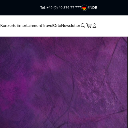
EN
DE
Tel: +49 (0) 40 376 77 777
􀆈
􀆈
􀆈
􀊫
Warenkorb
􀍩
Login
􀉩
Konzerte
Entertainment
Travel
Orte
Newsletter
t