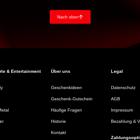
Nach oben
􀄨
te & Entertainment
Über uns
Legal
dy
Geschenkideen
Datenschutz
Geschenk-Gutschein
AGB
etal
Häufige Fragen
Impressum
er
Historie
Bezahlung & 
Kontakt
Zahlungsopt