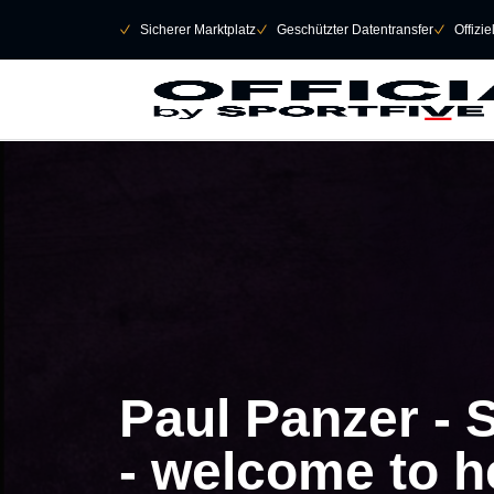
Navigation überspringen
􀄫
􀆅
Sicherer Marktplatz
􀆅
Geschützter Datentransfer
􀆅
Offizi
Paul Panzer - 
- welcome to he