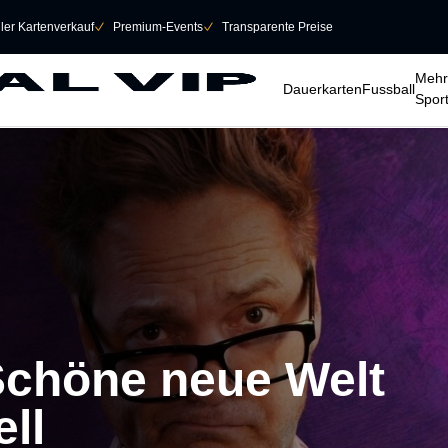
eller Kartenverkauf
􀆅
Premium-Events
􀆅
Transparente Preise
􀆈
􀆈
􀆈
Mehr
Dauerkarten
Fussball
Spor
Schöne neue Welt
ll