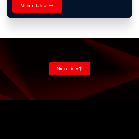
Mehr erfahren
􀄫
Nach oben
􀄨