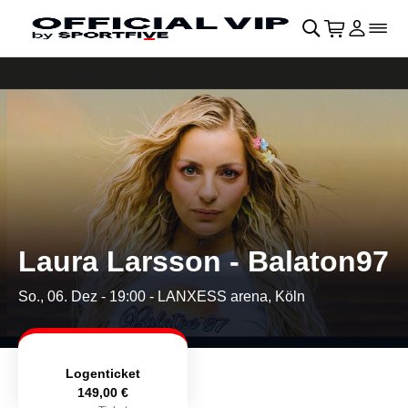
Navigation überspringen
􀄫
􀊫
Warenkor
􀍩
Login
􀉩
􀌇
Laura Larsson - Balaton97
So., 06. Dez - 19:00
- LANXESS arena, Köln
Logenticket
149,00 €