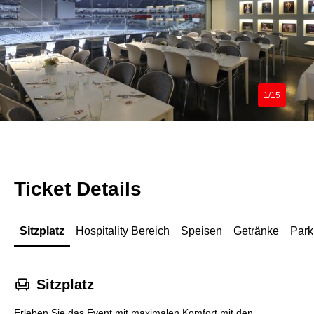
1/15
Ticket Details
Sitzplatz
Hospitality Bereich
Speisen
Getränke
Park
􁐴
Sitzplatz
Erleben Sie das Event mit maximalen Komfort mit den