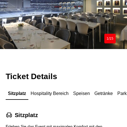
1/15
Ticket Details
Sitzplatz
Hospitality Bereich
Speisen
Getränke
Park
􁐴
Sitzplatz
Erleben Sie das Event mit maximalen Komfort mit den