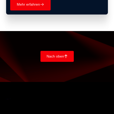
Mehr erfahren
􀄫
Nach oben
􀄨