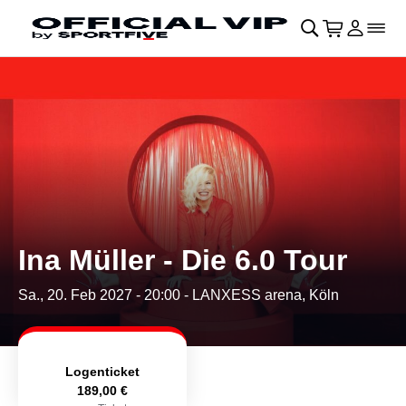
Navigation überspringen
􀄫
􀊫
Warenkor
􀍩
Login
􀉩
􀌇
Ina Müller - Die 6.0 Tour
Sa., 20. Feb 2027 - 20:00
- LANXESS arena, Köln
Logenticket
189,00 €