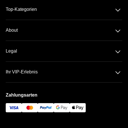
􀆈
Top-Kategorien
3. Liga
􀆈
About
Über Uns
􀆈
Legal
Kontakt
Datenschutz
Team
􀆈
Ihr VIP-Erlebnis
AGB
Häufige Fragen
Schauinsland-Reisen-Arena
Impressum
Zahlungsarten
Die VIP Bereiche
Bezahlung & Versand