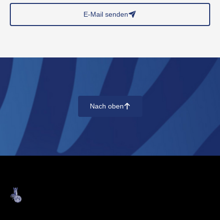
E-Mail senden
􀈠
Nach oben
􀄨