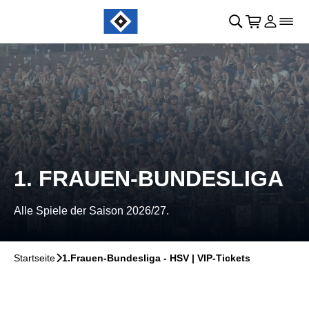
Navigation überspringen
􀄫
􀊫
Warenkor
􀍩
Login
􀉩
􀌇
1. FRAUEN-BUNDESLIGA
Alle Spiele der Saison 2026/27.
Startseite
􀆊
1.Frauen-Bundesliga - HSV | VIP-Tickets