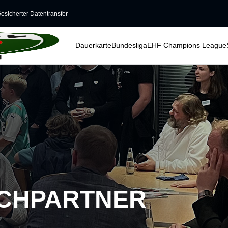
esicherter Datentransfer
Dauerkarte
Bundesliga
EHF Champions League
ECHPARTNER