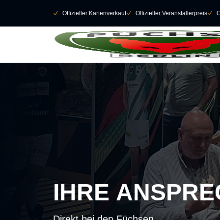
Navigation überspringen
􀄫
􀆅
Offizieller Kartenverkauf
􀆅
Offizieller Veranstalterpreis
􀆅
G
IHRE ANSPR
Direkt bei den Füchsen