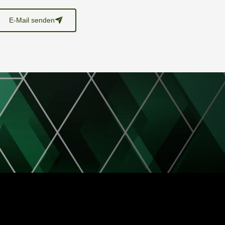
E-Mail senden
􀈠