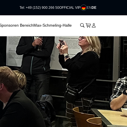
EN
DE
Tel: +49 (152) 900 266 50
OFFICIAL VIP
􀆈
􀊫
Warenkorb
􀍩
Login
􀉩
Sponsoren Bereich
Max-Schmeling-Halle